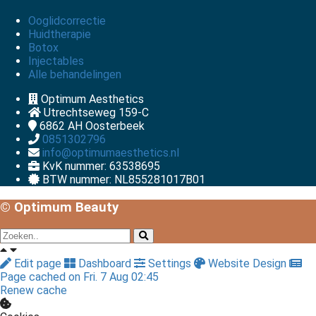
Ooglidcorrectie
Huidtherapie
Botox
Injectables
Alle behandelingen
Optimum Aesthetics
Utrechtseweg 159-C
6862 AH
Oosterbeek
0851302796
info@optimumaesthetics.nl
KvK nummer: 63538695
BTW nummer: NL855281017B01
© Optimum Beauty
Edit page
Dashboard
Settings
Website Design
Page cached on Fri. 7 Aug 02:45
Renew cache